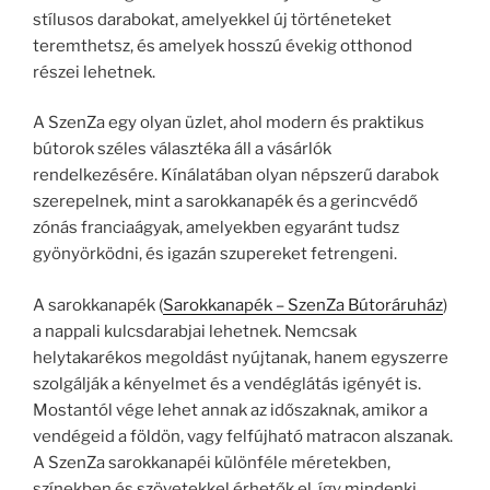
stílusos darabokat, amelyekkel új történeteket
teremthetsz, és amelyek hosszú évekig otthonod
részei lehetnek.
A SzenZa egy olyan üzlet, ahol modern és praktikus
bútorok széles választéka áll a vásárlók
rendelkezésére. Kínálatában olyan népszerű darabok
szerepelnek, mint a sarokkanapék és a gerincvédő
zónás franciaágyak, amelyekben egyaránt tudsz
gyönyörködni, és igazán szupereket fetrengeni.
A sarokkanapék (
Sarokkanapék – SzenZa Bútoráruház
)
a nappali kulcsdarabjai lehetnek. Nemcsak
helytakarékos megoldást nyújtanak, hanem egyszerre
szolgálják a kényelmet és a vendéglátás igényét is.
Mostantól vége lehet annak az időszaknak, amikor a
vendégeid a földön, vagy felfújható matracon alszanak.
A SzenZa sarokkanapéi különféle méretekben,
színekben és szövetekkel érhetők el, így mindenki