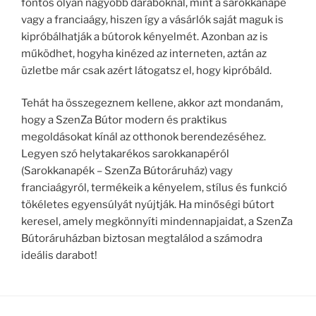
fontos olyan nagyobb daraboknál, mint a sarokkanapé
vagy a franciaágy, hiszen így a vásárlók saját maguk is
kipróbálhatják a bútorok kényelmét. Azonban az is
működhet, hogyha kinézed az interneten, aztán az
üzletbe már csak azért látogatsz el, hogy kipróbáld.
Tehát ha összegeznem kellene, akkor azt mondanám,
hogy a SzenZa Bútor modern és praktikus
megoldásokat kínál az otthonok berendezéséhez.
Legyen szó helytakarékos sarokkanapéról
(Sarokkanapék – SzenZa Bútoráruház) vagy
franciaágyról, termékeik a kényelem, stílus és funkció
tökéletes egyensúlyát nyújtják. Ha minőségi bútort
keresel, amely megkönnyíti mindennapjaidat, a SzenZa
Bútoráruházban biztosan megtalálod a számodra
ideális darabot!