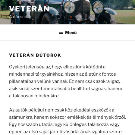
Tartalomhoz
VETERÁN
Autócsodák
Menü
VETERÁN BÚTOROK
Gyakori jelenség az, hogy elkezdünk kötődni a
mindennapi tárgyainkhoz, hiszen az életünk fontos
pillanataiban velünk vannak. Ez nem csak azokra igaz,
akik kicsit szentimentálisabb beállítottságúak, hanem
általánosan mindenkire.
Az autók például nemcsak közlekedési eszközök a
számunkra, hanem sokszor emlékek és élmények őrzői.
Egy hosszabb utazás, egy különleges találkozás vagy
éppen az első saját jármű vásárlásának izgalma szinte