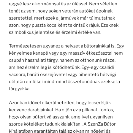
eggyé lesz a kormánnyal és az üléssel. Nem véletlen
tehát az sem, hogy sokan veterán autókat ápolnak
szeretettel, mert ezek a járművek már túlmutatnak
azon, hogy puszta kocsiként tekintsük rájuk. Ezeknek
szimbolikus jelentése és érzelmi értéke van.
Természetesen ugyanez a helyzet a bútorainkkal is. Egy
kényelmes kanapé vagy egy masszív étkezőasztal nem
csupán használati tárgy, hanem az otthonunk része,
amihez érzelmileg is kötődhetünk. Egy-egy családi
vacsora, baráti összejövetel vagy pihentető hétvégi
délután emlékei mind-mind összefonódnak ezekkel a
tárgyakkal.
Azonban idővel elkerülhetetlen, hogy lecseréljük
kedvenc darabjainkat. Ha eljön ez a pillanat, fontos,
hogy olyan bútort válasszunk, amellyel ugyanilyen
szoros köteléket tudunk kialakítani. A SzenZa Bútor
kínálatában garantáltan találsz olyan minőségi és