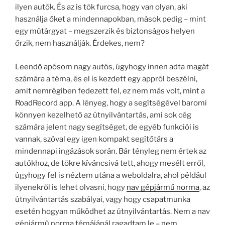
ilyen autók. És az is tök furcsa, hogy van olyan, aki
használja őket a mindennapokban, mások pedig – mint
egy műtárgyat – megszerzik és biztonságos helyen
őrzik, nem használják. Érdekes, nem?
Leendő apósom nagy autós, úgyhogy innen adta magát
számára a téma, és el is kezdett egy appról beszélni,
amit nemrégiben fedezett fel, ez nem más volt, mint a
RoadRecord app. A lényeg, hogy a segítségével baromi
könnyen kezelhető az útnyilvántartás, ami sok cég
számára jelent nagy segítséget, de egyéb funkciói is
vannak, szóval egy igen kompakt segítőtárs a
mindennapi ingázások során. Bár tényleg nem értek az
autókhoz, de tökre kíváncsivá tett, ahogy mesélt erről,
úgyhogy fel is néztem utána a weboldalra, ahol például
ilyenekről is lehet olvasni, hogy
nav gépjármű norma
, az
útnyilvántartás szabályai, vagy hogy csapatmunka
esetén hogyan működhet az útnyilvántartás. Nem a nav
gépjármű norma témájánál ragadtam le – nem