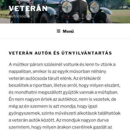
Tartalomhoz
VETERÁN
Autócsodák
Menü
VETERÁN AUTÓK ÉS ÚTNYILVÁNTARTÁS
A múltkor párom szüleinél voltunk és lenn tv-ztünk a
nappaliban, amikor is az egyik műsorban néhány
veterán autócsoda tárult elénk. Az értékükről
beszéltek a riportban, illetve arról, hogy milyen elszánt,
és mondhatni megszállott gyűjtők vannak a műfajban.
Én nem nagyon értek az autókhoz, nem is vezetek, de
még az én szemem is azt mondja, hogy igazi
gyöngyszemek, szinte művészeti alkotások találhatóak
a veterán autók között. Az mondjuk nagyon durva
szerintem, hogy milyen árakon cserélnek gazdát az