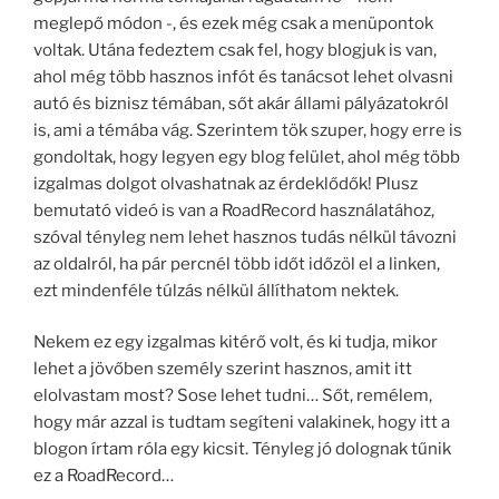
meglepő módon -, és ezek még csak a menüpontok
voltak. Utána fedeztem csak fel, hogy blogjuk is van,
ahol még több hasznos infót és tanácsot lehet olvasni
autó és biznisz témában, sőt akár állami pályázatokról
is, ami a témába vág. Szerintem tök szuper, hogy erre is
gondoltak, hogy legyen egy blog felület, ahol még több
izgalmas dolgot olvashatnak az érdeklődők! Plusz
bemutató videó is van a RoadRecord használatához,
szóval tényleg nem lehet hasznos tudás nélkül távozni
az oldalról, ha pár percnél több időt időzöl el a linken,
ezt mindenféle túlzás nélkül állíthatom nektek.
Nekem ez egy izgalmas kitérő volt, és ki tudja, mikor
lehet a jövőben személy szerint hasznos, amit itt
elolvastam most? Sose lehet tudni… Sőt, remélem,
hogy már azzal is tudtam segíteni valakinek, hogy itt a
blogon írtam róla egy kicsit. Tényleg jó dolognak tűnik
ez a RoadRecord…