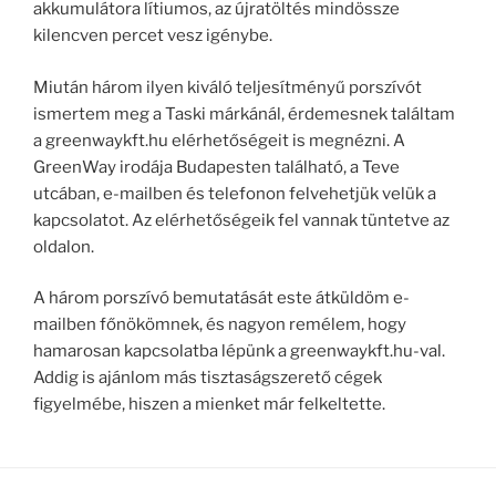
akkumulátora lítiumos, az újratöltés mindössze
kilencven percet vesz igénybe.
Miután három ilyen kiváló teljesítményű porszívót
ismertem meg a Taski márkánál, érdemesnek találtam
a greenwaykft.hu elérhetőségeit is megnézni. A
GreenWay irodája Budapesten található, a Teve
utcában, e-mailben és telefonon felvehetjük velük a
kapcsolatot. Az elérhetőségeik fel vannak tüntetve az
oldalon.
A három porszívó bemutatását este átküldöm e-
mailben főnökömnek, és nagyon remélem, hogy
hamarosan kapcsolatba lépünk a greenwaykft.hu-val.
Addig is ajánlom más tisztaságszerető cégek
figyelmébe, hiszen a mienket már felkeltette.