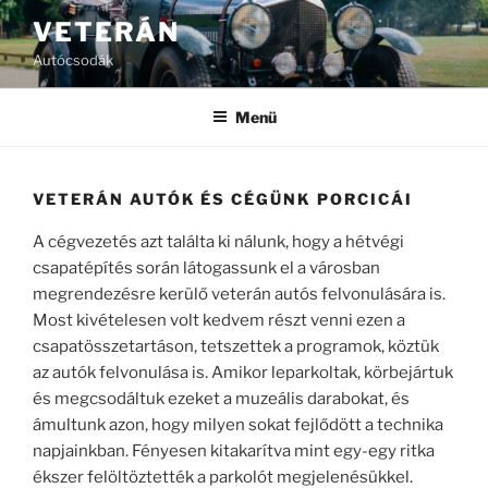
Tartalomhoz
VETERÁN
Autócsodák
Menü
VETERÁN AUTÓK ÉS CÉGÜNK PORCICÁI
A cégvezetés azt találta ki nálunk, hogy a hétvégi
csapatépítés során látogassunk el a városban
megrendezésre kerülő veterán autós felvonulására is.
Most kivételesen volt kedvem részt venni ezen a
csapatösszetartáson, tetszettek a programok, köztük
az autók felvonulása is. Amikor leparkoltak, körbejártuk
és megcsodáltuk ezeket a muzeális darabokat, és
ámultunk azon, hogy milyen sokat fejlődött a technika
napjainkban. Fényesen kitakarítva mint egy-egy ritka
ékszer felöltöztették a parkolót megjelenésükkel.