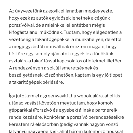
Az ügyvezetőnk az egyik pillanatban megjegyezte,
hogy ezek az autók egyidősek lehetnek a cégünk
porszívóival, de a mieinkkel ellentétben mégis
kifogástalanul működnek. Tudtam, hogy elégedetlen a
vezetőség a takarítógépekkel a munkahelyen, de ettől
a megjegyzéstől motiváltnak éreztem magam, hogy
hétfőre egy komoly ajánlatot tegyek le a főnökünk
asztalára a takarítással kapcsolatos ötleteimet illetően.
A rendezvényen a sok új ismeretségnek és
beszélgetésnek köszönhetően, kaptam is egy jó tippet
a takarítógépek bérlésére.
Így jutottam el a greenwaykft.hu weboldalára, ahol kis
utánaolvasást követően megtudtam, hogy komoly
gépparkkal (Porszívó és egyebek) állnak a partnereik
rendelkezésére. Konktéran a porszívó berendezéseikre
kerestem rá elsősorban (pedig vannak nagyon vonzó
látványú nagygépeik is), ahol három különböző típussal