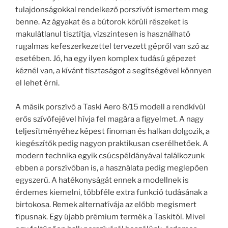
tulajdonságokkal rendelkező porszívót ismertem meg
benne. Az ágyakat és a bútorok körüli részeket is
makulátlanul tisztítja, vízszintesen is használható
rugalmas kefeszerkezettel tervezett gépről van szó az
esetében. Jó, ha egy ilyen komplex tudású gépezet
kéznél van, a kívánt tisztaságot a segítségével könnyen
el lehet érni.
A másik porszívó a Taski Aero 8/15 modell a rendkívül
erős szívófejével hívja fel magára a figyelmet. A nagy
teljesítményéhez képest finoman és halkan dolgozik, a
kiegészítők pedig nagyon praktikusan cserélhetőek. A
modern technika egyik csúcspéldányával találkozunk
ebben a porszívóban is, a használata pedig meglepően
egyszerű. A hatékonyságát ennek a modellnek is
érdemes kiemelni, többféle extra funkció tudásának a
birtokosa. Remek alternatívája az előbb megismert
típusnak. Egy újabb prémium termék a Taskitól. Mivel