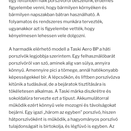
egy feltűnően halk porszívóról beszélünk, érdemes
figyelembe venni, hogy bármilyen környéken és
bármilyen napszakban bátran használható. A
folyamatos és rendszeres munkára tervezték,
ugyanakkor azt is figyelembe vették, hogy
kényelmesen lehessen vele dolgozni.
A harmadik elérhető modell a Taski Aero BP a háti
porszívók legjobbja szerintem. Egy felhasználóbarát
porszívóról van szó, aminek alig van súlya, annyira
könnyű. Amennyire pici a tömege, annál hatékonyabb
képességekkel bír. A lépcsőkön, és liftben porszívózva
kitűnik a tudásával, de a bejáratok tisztítására is
tökéletesen alkalmas. A Taski márka diszkrétre és
sokoldalúra tervezte ezt a típust. Akkumulátorral
működik ezért könnyű vele mozogni és távolságokat
bejárni. Egy igazi „három az egyben” porszívó, hiszen
hátporszívóként is működik, a hagyományos porszívó
tulajdonságait is birtokolja, és légfúvó is egyben. Az