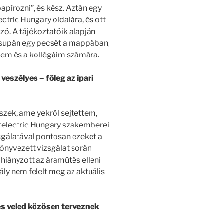
papírozni”, és kész. Aztán egy
tric Hungary oldalára, és ott
szó. A tájékoztatóik alapján
csupán egy pecsét a mappában,
gem és a kollégáim számára.
veszélyes – főleg az ipari
szek, amelyekről sejtettem,
telectric Hungary szakemberei
sgálatával pontosan ezeket a
könyvezett vizsgálat során
hiányzott az áramütés elleni
ly nem felelt meg az aktuális
s veled közösen terveznek