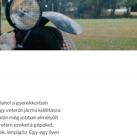
alahol a gyerekkorban
y veterán jármű kiállításra.
talán még jobban elmélyült
retem ezeket a gépeket,
k, lenyűgöz. Egy-egy ilyen