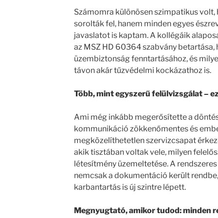
Számomra különösen szimpatikus volt, 
sorolták fel, hanem minden egyes észre
javaslatot is kaptam. A kollégáik alapo
az MSZ HD 60364 szabvány betartása, h
üzembiztonság fenntartásához, és mily
távon akár tűzvédelmi kockázathoz is.
Több, mint egyszerű felülvizsgálat – e
Ami még inkább megerősítette a döntés
kommunikáció zökkenőmentes és ember
megközelíthetetlen szervizcsapat érkez
akik tisztában voltak vele, milyen felelős
létesítmény üzemeltetése. A rendszeres 
nemcsak a dokumentáció került rendbe,
karbantartás is új szintre lépett.
Megnyugtató, amikor tudod: minden 