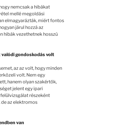
hogy nemcsak a hibákat
vétel mellé megoldási
san elmagyarázták, miért fontos
ogyan járul hozzá az
en hibák vezethetnek hosszú
z valódi gondoskodás volt
emet, az az volt, hogy minden
közeli volt. Nem egy
ett, hanem olyan szakértők,
séget jelent egy ipari
felülvizsgálat részeként
 de az elektromos
rendben van