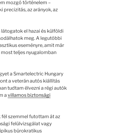
em mozgó történelem –
 precizitás, az arányok, az
átogatok el hazai és külföldi
sodálhatok meg. A legutóbbi
tasztikus eseményre, amit már
t most teljes nyugalomban
yet a Smartelectric Hungary
nt a veterán autós kiállítás
ban tudtam élvezni a régi autók
em a
villamos biztonsági
 fél szemmel futottam át az
nsági felülvizsgálat vagy
ipikus bürokratikus