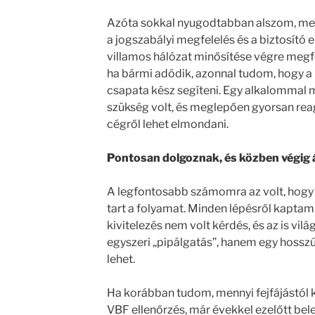
Azóta sokkal nyugodtabban alszom, mer
a jogszabályi megfelelés és a biztosító el
villamos hálózat minősítése végre megf
ha bármi adódik, azonnal tudom, hogy a
csapata kész segíteni. Egy alkalommal m
szükség volt, és meglepően gyorsan rea
cégről lehet elmondani.
Pontosan dolgoznak, és közben végig
A legfontosabb számomra az volt, hogy 
tart a folyamat. Minden lépésről kaptam 
kivitelezés nem volt kérdés, és az is vil
egyszeri „pipálgatás”, hanem egy hossz
lehet.
Ha korábban tudom, mennyi fejfájástól k
VBF ellenőrzés, már évekkel ezelőtt bel