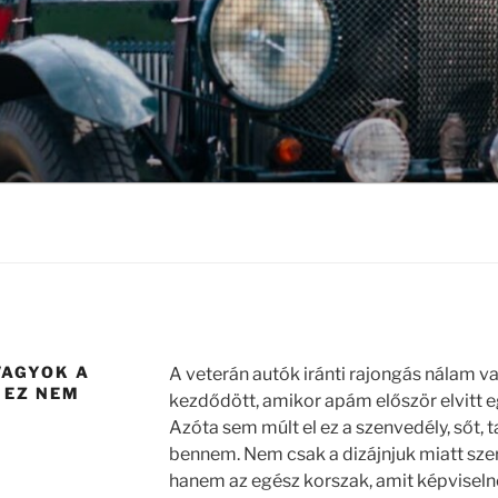
VAGYOK A
A veterán autók iránti rajongás nálam v
 EZ NEM
kezdődött, amikor apám először elvitt eg
Azóta sem múlt el ez a szenvedély, sőt, 
bennem. Nem csak a dizájnjuk miatt sze
hanem az egész korszak, amit képviselne