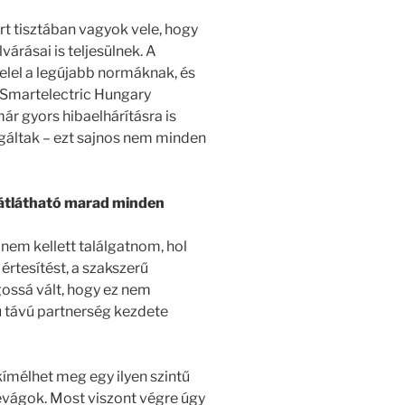
t tisztában vagyok vele, hogy
várásai is teljesülnek. A
elel a legújabb normáknak, és
 Smartelectric Hungary
ár gyors hibaelhárításra is
gáltak – ezt sajnos nem minden
 átlátható marad minden
nem kellett találgatnom, hol
értesítést, a szakszerű
ágossá vált, hogy ez nem
ú távú partnerség kezdete
ímélhet meg egy ilyen szintű
evágok. Most viszont végre úgy