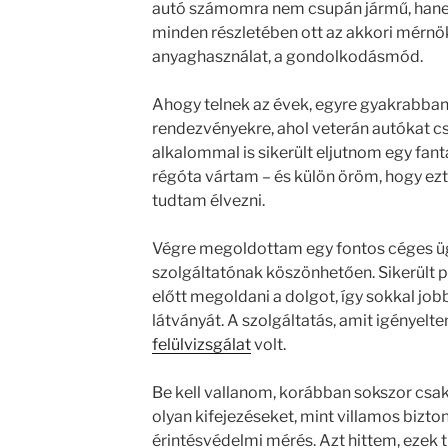
autó számomra nem csupán jármű, han
minden részletében ott az akkori mérnöki
anyaghasználat, a gondolkodásmód.
Ahogy telnek az évek, egyre gyakrabban l
rendezvényekre, ahol veterán autókat c
alkalommal is sikerült eljutnom egy fan
régóta vártam – és külön öröm, hogy ez
tudtam élvezni.
Végre megoldottam egy fontos céges üg
szolgáltatónak köszönhetően. Sikerült po
előtt megoldani a dolgot, így sokkal job
látványát. A szolgáltatás, amit igényelt
felülvizsgálat
volt.
Be kell vallanom, korábban sokszor csak
olyan kifejezéseket, mint villamos bizto
érintésvédelmi mérés. Azt hittem, ezek t