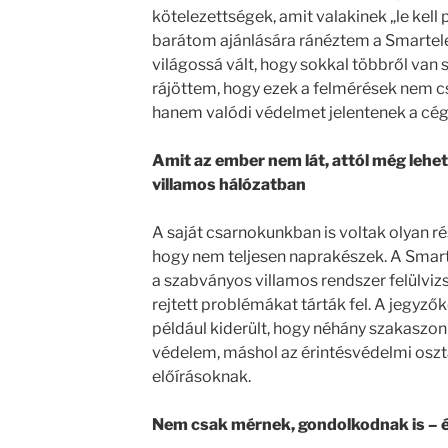
kötelezettségek, amit valakinek „le kell 
barátom ajánlására ránéztem a Smartelec
világossá vált, hogy sokkal többről van 
rájöttem, hogy ezek a felmérések nem 
hanem valódi védelmet jelentenek a cé
Amit az ember nem lát, attól még lehet 
villamos hálózatban
A saját csarnokunkban is voltak olyan ré
hogy nem teljesen naprakészek. A Smar
a szabványos villamos rendszer felülviz
rejtett problémákat tárták fel. A jegyző
például kiderült, hogy néhány szakaszon 
védelem, máshol az érintésvédelmi osztá
előírásoknak.
Nem csak mérnek, gondolkodnak is – é