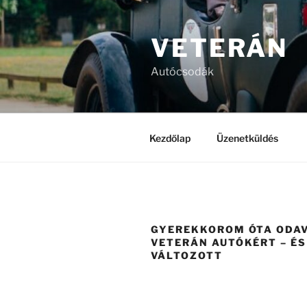
Tartalomhoz
VETERÁN
Autócsodák
Kezdőlap
Üzenetküldés
GYEREKKOROM ÓTA ODA
VETERÁN AUTÓKÉRT – ÉS
VÁLTOZOTT