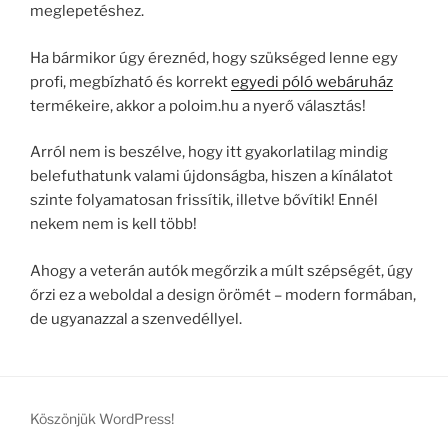
meglepetéshez.
Ha bármikor úgy éreznéd, hogy szükséged lenne egy
profi, megbízható és korrekt
egyedi póló webáruház
termékeire, akkor a poloim.hu a nyerő választás!
Arról nem is beszélve, hogy itt gyakorlatilag mindig
belefuthatunk valami újdonságba, hiszen a kínálatot
szinte folyamatosan frissítik, illetve bővítik! Ennél
nekem nem is kell több!
Ahogy a veterán autók megőrzik a múlt szépségét, úgy
őrzi ez a weboldal a design örömét – modern formában,
de ugyanazzal a szenvedéllyel.
Köszönjük WordPress!