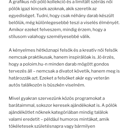
A grafikus női póló kollekció és a limitált szériás női
pólók igazi kincsek azoknak, akik szeretik az
egyediséget. Tudni, hogy csak néhány darab készült
belőlük, még különlegesebbé teszi a viselés élményét.
Amikor ezeket felveszem, mindig érzem, hogy a
stílusom valahogy személyesebbé válik.
A kényelmes hétköznapi felsők és a kreatív női felsők
nemcsak praktikusak, hanem inspirálóak is. Jó érzés,
hogy a poloim.hu-n minden darab mögött gondos
tervezés áll – nemcsak a divatot követik, hanem meg is
határozzák azt. Ezeket a felsőket akár egy veterán
autós találkozón is büszkén viselném.
Mivel gyakran szervezünk közös programokat a
barátaimmal, sokszor keresek ajándékokat is. A pólók
ajándékötlet nőknek kategóriában mindig találok
valami eredetit – például humoros mintákat, amik
tökéletesek születésnapra vagy bármilyen