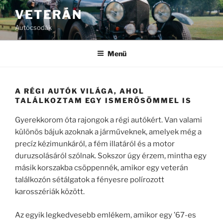
Tartalomhoz
VETERÁN
Autócsodák
Menü
A RÉGI AUTÓK VILÁGA, AHOL
TALÁLKOZTAM EGY ISMERŐSÖMMEL IS
Gyerekkorom óta rajongok a régi autókért. Van valami
különös bájuk azoknak a járműveknek, amelyek még a
precíz kézimunkáról, a fém illatáról és a motor
duruzsolásáról szólnak. Sokszor úgy érzem, mintha egy
másik korszakba csöppennék, amikor egy veterán
találkozón sétálgatok a fényesre polírozott
karosszériák között.
Az egyik legkedvesebb emlékem, amikor egy ’67-es