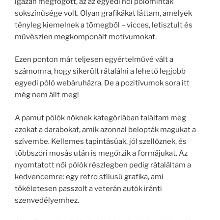
igazán megfogott, az az egyedi női pólóminták
sokszínűsége volt. Olyan grafikákat láttam, amelyek
tényleg kiemelnek a tömegből – vicces, letisztult és
művészien megkomponált motívumokat.
Ezen ponton már teljesen egyértelművé vált a
számomra, hogy sikerült rátalálni a lehető legjobb
egyedi póló webáruházra. De a pozitívumok sora itt
még nem állt meg!
A pamut pólók nőknek kategóriában találtam meg
azokat a darabokat, amik azonnal belopták magukat a
szívembe. Kellemes tapintásúak, jól szellőznek, és
többszöri mosás után is megőrzik a formájukat. Az
nyomtatott női pólók részlegben pedig rátaláltam a
kedvencemre: egy retro stílusú grafika, ami
tökéletesen passzolt a veterán autók iránti
szenvedélyemhez.