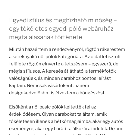
Egyedi stílus és megbízható minőség –
egy tökéletes egyedi póló webáruház
megtalálásának története
Miután hazaértem a rendezvényről, rögtön rákerestem
a kereknyakú női pólók kategóriára. Az oldal letisztult
felülete rögtön elnyerte a tetszésem – egyszerű, de
mégis stílusos. A keresés átlátható, a termékfotók
valósághűek, és minden darabhoz pontos leírást
kaptam. Nemcsak vásárlóként, hanem
designkedvelőként is élveztem a böngészést.
Elsőként a női basic pólók keltették fel az
érdeklődésem. Olyan darabokat találtam, amik
tökéletesen illenek a hétköznapjaimba, akár egy autós
eseményre, akár egy baráti találkozóra indulok. De ami