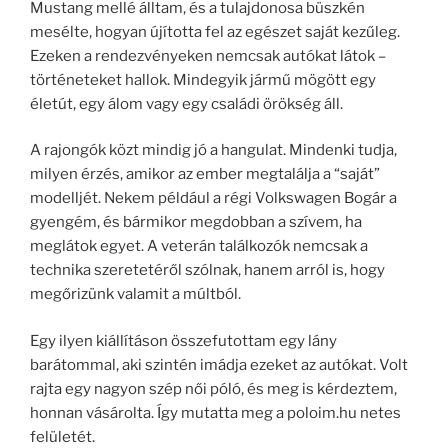
Mustang mellé álltam, és a tulajdonosa büszkén
mesélte, hogyan újította fel az egészet saját kezűleg.
Ezeken a rendezvényeken nemcsak autókat látok –
történeteket hallok. Mindegyik jármű mögött egy
életút, egy álom vagy egy családi örökség áll.
A rajongók közt mindig jó a hangulat. Mindenki tudja,
milyen érzés, amikor az ember megtalálja a “saját”
modelljét. Nekem például a régi Volkswagen Bogár a
gyengém, és bármikor megdobban a szívem, ha
meglátok egyet. A veterán találkozók nemcsak a
technika szeretetéről szólnak, hanem arról is, hogy
megőrizünk valamit a múltból.
Egy ilyen kiállításon összefutottam egy lány
barátommal, aki szintén imádja ezeket az autókat. Volt
rajta egy nagyon szép női póló, és meg is kérdeztem,
honnan vásárolta. Így mutatta meg a poloim.hu netes
felületét.