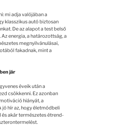
i: mi adja valójában a
gy klasszikus autó biztosan
kat. De az alapot a test belső
Az energia, a határozottság, a
mészetes megnyilvánulásai,
otából fakadnak, mint a
ben jár
egyvenes éveik után a
kezd csökkenni. Ez azonban
 motiváció hiányát, a
 jó hír az, hogy életmódbeli
l és akár természetes étrend-
szterontermelést.