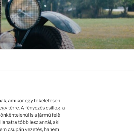
ak, amikor egy tökéletesen
gy térre. A fényezés csillog, a
önkéntelenül is a jármű felé
llanatra több lesz annál, aki
i nem csupán vezetés, hanem