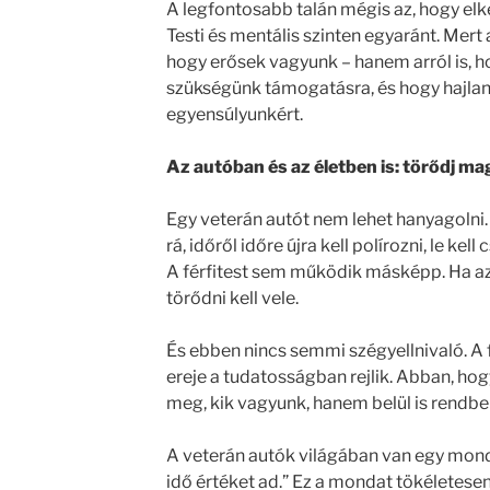
A legfontosabb talán mégis az, hogy elk
Testi és mentális szinten egyaránt. Mert 
hogy erősek vagyunk – hanem arról is, h
szükségünk támogatásra, és hogy hajlan
egyensúlyunkért.
Az autóban és az életben is: törődj ma
Egy veterán autót nem lehet hanyagolni. Ka
rá, időről időre újra kell polírozni, le kell
A férfitest sem működik másképp. Ha azt
törődni kell vele.
És ebben nincs semmi szégyellnivaló. A
ereje a tudatosságban rejlik. Abban, ho
meg, kik vagyunk, hanem belül is rendb
A veterán autók világában van egy mond
idő értéket ad.” Ez a mondat tökéletesen