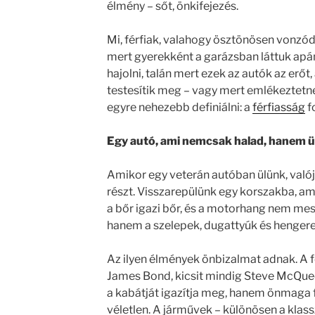
élmény – sőt, önkifejezés.
Mi, férfiak, valahogy ösztönösen vonzó
mert gyerekként a garázsban láttuk apá
hajolni, talán mert ezek az autók az erőt,
testesítik meg – vagy mert emlékeztetn
egyre nehezebb definiálni: a
férfiasság
f
Egy autó, ami nemcsak halad, hanem 
Amikor egy veterán autóban ülünk, val
részt. Visszarepülünk egy korszakba, am
a bőr igazi bőr, és a motorhang nem mes
hanem a szelepek, dugattyúk és hengerek
Az ilyen élmények önbizalmat adnak. A fé
James Bond, kicsit mindig Steve McQuee
a kabátját igazítja meg, hanem önmaga fé
véletlen. A járművek – különösen a klas