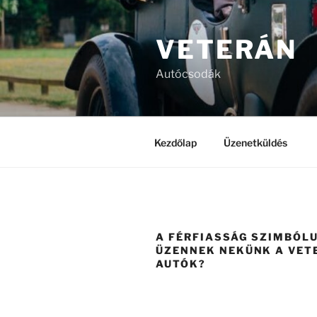
Tartalomhoz
VETERÁN
Autócsodák
Kezdőlap
Üzenetküldés
A FÉRFIASSÁG SZIMBÓLU
ÜZENNEK NEKÜNK A VET
AUTÓK?