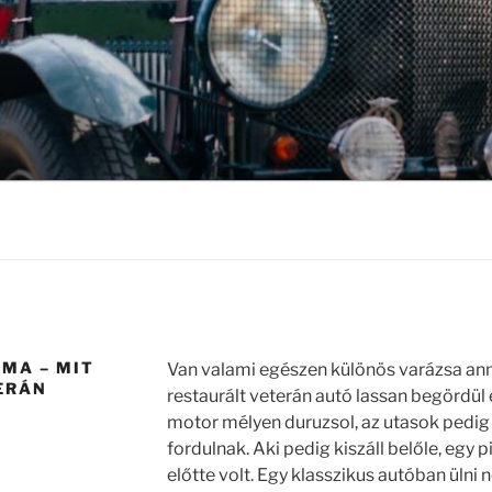
MA – MIT
Van valami egészen különös varázsa ann
ERÁN
restaurált veterán autó lassan begördül e
motor mélyen duruzsol, az utasok pedig 
fordulnak. Aki pedig kiszáll belőle, egy pi
előtte volt. Egy klasszikus autóban üln