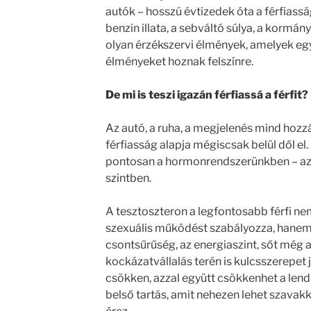
autók – hosszú évtizedek óta a férfiassá
benzin illata, a sebváltó súlya, a kormá
olyan érzékszervi élmények, amelyek egy
élményeket hoznak felszínre.
De mi is teszi igazán férfiassá a férfit?
Az autó, a ruha, a megjelenés mind hozz
férfiasság alapja mégiscsak belül dől el
pontosan a hormonrendszerünkben – azon
szintben.
A tesztoszteron a legfontosabb férfi n
szexuális működést szabályozza, hanem
csontsűrűség, az energiaszint, sőt még 
kockázatvállalás terén is kulcsszerepet j
csökken, azzal együtt csökkenhet a lendül
belső tartás, amit nehezen lehet szavakka