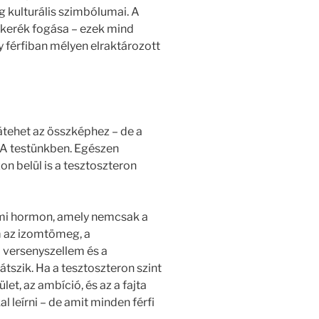
g kulturális szimbólumai. A
nykerék fogása – ezek mind
 férfiban mélyen elraktározott
átehet az összképhez – de a
. A testünkben. Egészen
 belül is a tesztoszteron
emi hormon, amely nemcsak a
 az izomtömeg, a
a versenyszellem és a
átszik. Ha a tesztoszteron szint
et, az ambíció, és az a fajta
l leírni – de amit minden férfi