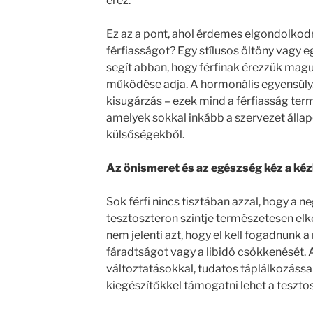
érez.
Ez az a pont, ahol érdemes elgondolkodn
férfiasságot? Egy stílusos öltöny vagy e
segít abban, hogy férfinak érezzük magun
működése adja. A hormonális egyensúly. 
kisugárzás – ezek mind a férfiasság ter
amelyek sokkal inkább a szervezet állap
külsőségekből.
Az önismeret és az egészség kéz a kéz
Sok férfi nincs tisztában azzal, hogy a n
tesztoszteron szintje természetesen el
nem jelenti azt, hogy el kell fogadnunk a
fáradtságot vagy a libidó csökkenését. A
változtatásokkal, tudatos táplálkozássa
kiegészítőkkel támogatni lehet a teszto