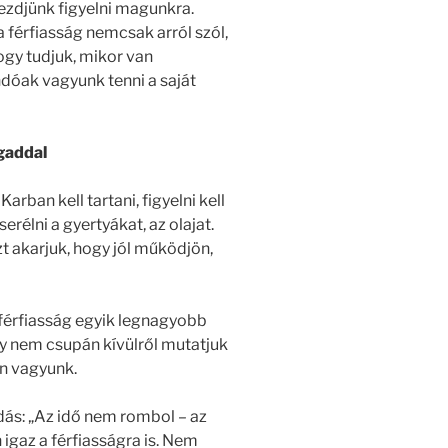
ezdjünk figyelni magunkra.
a férfiasság nemcsak arról szól,
ogy tudjuk, mikor van
dóak vagyunk tenni a saját
gaddal
rban kell tartani, figyelni kell
 cserélni a gyertyákat, az olajat.
 akarjuk, hogy jól működjön,
 férfiasság egyik legnagyobb
gy nem csupán kívülről mutatjuk
en vagyunk.
ás: „Az idő nem rombol – az
 igaz a férfiasságra is. Nem