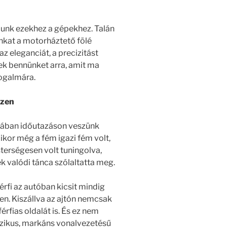
dunk ezekhez a gépekhez. Talán
nkat a motorháztető fölé
 az eleganciát, a precizitást
ek bennünket arra, amit ma
ogalmára.
üzen
ójában időutazáson veszünk
ikor még a fém igazi fém volt,
terségesen volt tuningolva,
 valódi tánca szólaltatta meg.
rfi az autóban kicsit mindig
n. Kiszállva az ajtón nemcsak
rfias oldalát is. És ez nem
szikus, markáns vonalvezetésű